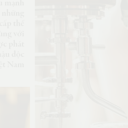
ợu mạnh
a những
cấp thế
cùng với
ợc phát
hậu độc
iệt Nam