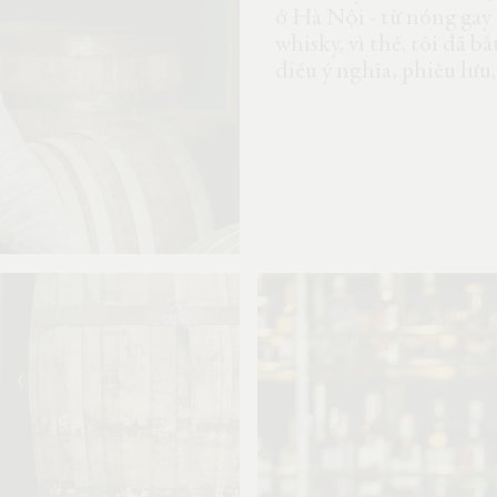
ở Hà Nội - từ nóng gay 
whisky, vì thế, tôi đã 
điều ý nghĩa, phiêu lưu