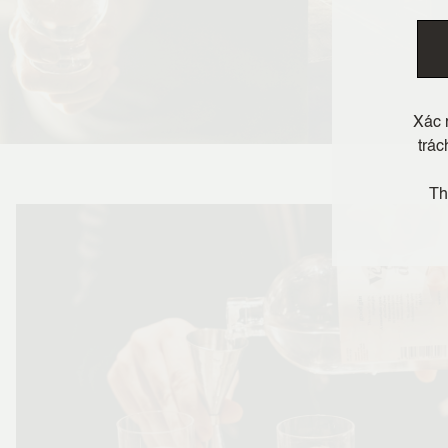
Xác 
trác
Th