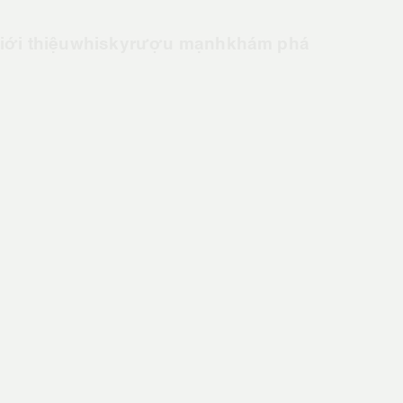
iới thiệu
whisky
rượu mạnh
khám phá