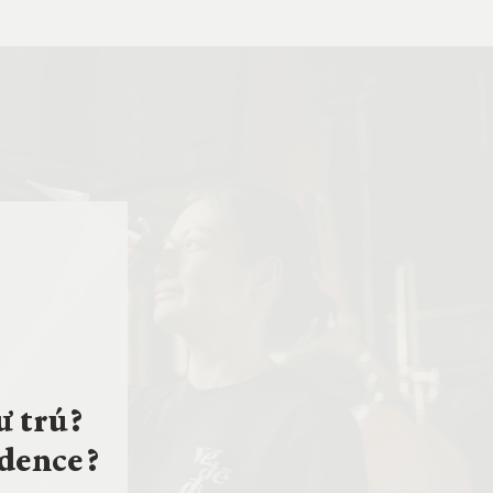
ư trú?
idence?