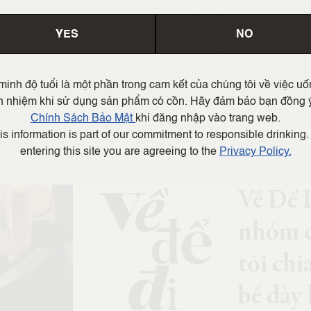
YES
NO
minh độ tuổi là một phần trong cam kết của chúng tôi về việc uố
h nhiệm khi sử dụng sản phẩm có cồn. Hãy đảm bảo bạn đồng 
Chính Sách Bảo Mật
khi đăng nhập vào trang web.
is information is part of our commitment to responsible drinking.
entering this site you are agreeing to the
Privacy Policy.
Về Để 
nhóm c
tôi chi
bề dày