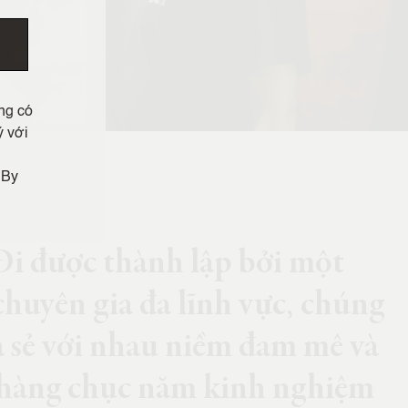
ng có
ý với
 By
Đi được thành lập bởi một
huyên gia đa lĩnh vực, chúng
a sẻ với nhau niềm đam mê và
 hàng chục năm kinh nghiệm