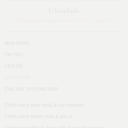
L'Accolade
302 Bleecker St, New York, NY 10014, Hoa Kỳ
MUA HÀNG
TIN TỨC
LIÊN HỆ
CỬA HÀNG
CÂU HỎI THƯỜNG GẶP
Chính sách giao hàng & vận chuyển
Chính sách thanh toán & giá cả
Chính sách đổi trả, hoàn tiền & huỷ đơn hàng