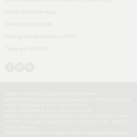
Chính sách kiểm hàng
Chính sách bảo mật
Hướng dẫn thanh toán VNPAY
Tham gia Về Để Đi
CÔNG TY TNHH BOOTLEGGERS TRADING VIỆT NAM
MST: 0109726248 cấp ngày 03 tháng 08 năm 2021 bởi Phòng Đăng ký kinh
doanh - Sở Kế hoạch và Đầu tư thành phố Hà Nội.
Hotline: +
84766343438
. Email:
hello@ve-de-di.com
Địa chỉ trụ sở chính: Văn phòng Vina Office, Tầng 2, Tòa nhà Detech Tower,
Số 8 Tôn Thất Thuyết , Phường Mỹ Đình 2, Quận Nam Từ Liêm, Thành phố
Hà Nội, Việt Nam
Địa chỉ liên hệ: Tầng 4, số 5b ngõ 55 Huỳnh Thúc Kháng, phương Láng Hạ,