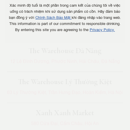
Xác minh độ tuổi là một phần trong cam kết của chúng tôi về việc
uống có trách nhiệm khi sử dụng sản phẩm có cồn. Hãy đảm bảo
bạn đồng ý với
Chính Sách Bảo Mật
khi đăng nhập vào trang web.
The Warehouse Trung Hòa
This information is part of our commitment to responsible drinking.
100 Trung Hòa, Quận Cầu Giấy, Hà Nội
By entering this site you are agreeing to the
Privacy Policy.
The Warehouse Đà Nẵng
12 Lê Đình Dương, Phước Ninh, Hải Châu, Đà Nẵng
The Warehouse Lý Thường Kiệt
63 Lý Thường Kiệt, Trần Hưng Đạo, Hoàn Kiếm, Hà Nội
Xanh Xanh Market
580 Cửa Đại, Cẩm Châu, Hội An