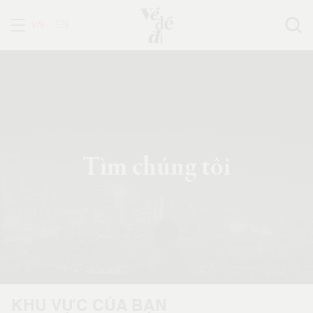
VN
EN
Tìm chúng tôi
KHU VỰC CỦA BẠN