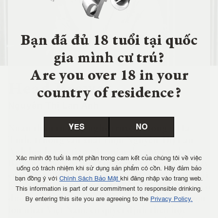
Bạn đã đủ 18 tuổi tại quốc
gia mình cư trú?
Are you over 18 in your
Head Brewer
country of residence?
Nguyễn Thị Lan Anh
YES
NO
Xuân thân từ làng nghề truyền thống ở Hà
Tĩnh, trưởng sản xuất rượu Nguyễn Thị Lan
Anh lớn lên và tiếp xúc với nghề rượu từ lâu.
Xác minh độ tuổi là một phần trong cam kết của chúng tôi về việc
Bản thân mẹ cô cũng làm nghề chưng cất, vì vậy
uống có trách nhiệm khi sử dụng sản phẩm có cồn. Hãy đảm bảo
cô được sống trong một mái ấm “tràn ngập mùi
bạn đồng ý với
Chính Sách Bảo Mật
khi đăng nhập vào trang web.
hương của rượu gạo”, cô kể lại. Nhờ một phần cô
This information is part of our commitment to responsible drinking.
được tiếp xúc với một trong những xưởng rượu
By entering this site you are agreeing to the
Privacy Policy.
lớn nhất Việt Nam, cô quyết định theo học