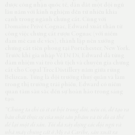
được công nhận quốc tế, dẫn dắt một đội ngũ
lâu năm với kinh nghiệm đến từ nhiều khía
cạnh trong ngành chưng cất. Cùng với
Domaine Privé Cognac, Edward xuất thân từ
công việc chưng cất rượu Cognac (với niềm
đam mê eau de vies), thành lập nên xưởng
chưng cất tiên phong tại Portchester, New York.
Trước khi gia nhập Về Để Đi, Edward đã từng
đảm nhiệm vai trò chủ tịch và chuyên gia chưng
cất cho Copal Tree Distillery nằm giữa rừng
Belizean. Từng là đội trưởng thuỷ quân và làm
trong thị trường trái phiếu, Edward có niềm
quan tâm sâu sắc đến sự hoàn hảo trong sáng
tạo.
“Chúng ta chỉ có ít cơ hội trong đời, nếu có, để tạo ra
bản chất thực sự của một sản phẩm và từ đó có thể
để lại một di sản. Tôi đã xây dựng các đội ngũ và
nhà máy chưng cất ở Mỹ và Caribe, sản xuất ra