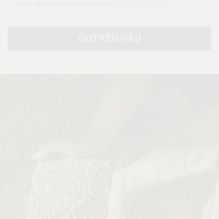
kỳ lúc nào bằng cách gửi email tới
hello@ve-de-di.com
GỬI YÊU CẦU
Alternative: