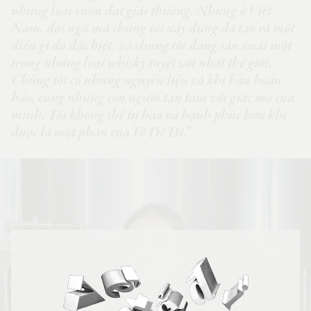
những loại rượu đạt giải thưởng. Nhưng ở Việt
Nam, đội ngũ mà chúng tôi xây dựng đã tạo ra một
điều gì đó đặc biệt, và chúng tôi đang sản xuất một
trong những loại whisky tuyệt vời nhất thế giới.
Chúng tôi có những nguyên liệu và khí hậu hoàn
hảo, cùng những con người tận tâm với giấc mơ của
mình. Tôi không thể tự hào và hạnh phúc hơn khi
được là một phần của Về Để Đi.”