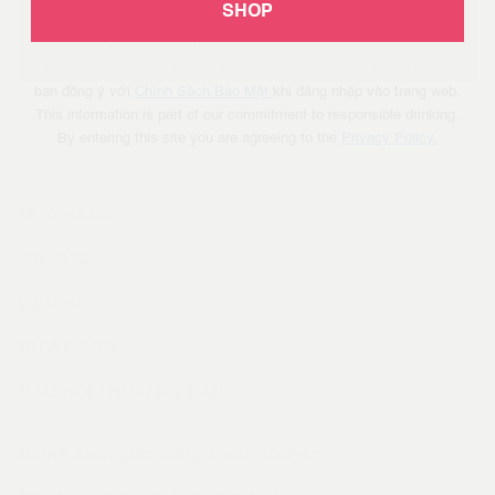
SHOP
990.000
VND
(Đã bao gồm VAT)
Xác minh độ tuổi là một phần trong cam kết của chúng tôi về việc
uống có trách nhiệm khi sử dụng sản phẩm có cồn. Hãy đảm bảo
bạn đồng ý với
Chính Sách Bảo Mật
khi đăng nhập vào trang web.
MUA NGAY
This information is part of our commitment to responsible drinking.
By entering this site you are agreeing to the
Privacy Policy.
MUA HÀNG
TIN TỨC
LIÊN HỆ
CỬA HÀNG
CÂU HỎI THƯỜNG GẶP
Chính sách giao hàng & vận chuyển