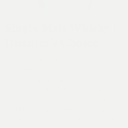
Single Malt Whisky |
Distiller’s Choice
Đây là chai rượu Single Malt Whisky đầu tiên
của chúng tôi. Và nó rất ngon.
Nhưng không chỉ dừng lại ở đó. Distiller’s
Choice mang tính lịch sử – đây là Single Malt
Whisky đầu tiên của Việt Nam, được ủ đến độ
hoàn hảo ngay tại đây. Mùa hè oi ả đến phát
điên và mùa đông khắc nghiệt của Hà Nội, kết
hợp với nghệ thuật chưng cất của bậc thầy của