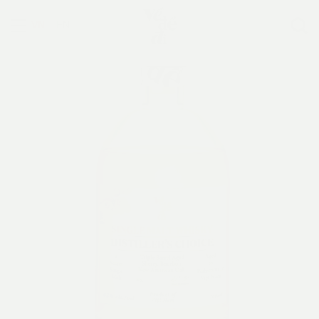
VN
EN