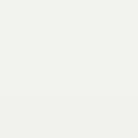
Chính sách thanh toán & giá cả
Chính sách đổi trả, hoàn tiền & huỷ đơn hàng
Chính sách kiểm hàng
Chính sách bảo mật
Hướng dẫn thanh toán VNPAY
Tham gia Về Để Đi
CÔNG TY TNHH BOOTLEGGERS TRADING VIỆT NAM
MST: 0109726248 cấp ngày 03 tháng 08 năm 2021 bởi Phòng Đăng ký kinh
doanh - Sở Kế hoạch và Đầu tư thành phố Hà Nội.
Hotline: +
84766343438
. Email:
hello@ve-de-di.com
Địa chỉ trụ sở chính: Văn phòng Vina Office, Tầng 2, Tòa nhà Detech Tower,
Số 8 Tôn Thất Thuyết , Phường Mỹ Đình 2, Quận Nam Từ Liêm, Thành phố